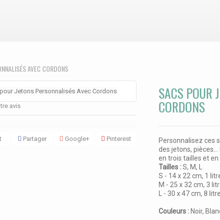
ONNALISÉS AVEC CORDONS
SACS POUR 
CORDONS
re avis
t
Partager
Google+
Pinterest
Personnalisez ces s
des jetons, pièces..
en trois tailles et e
Tailles :
S, M, L
S - 14 x 22 cm, 1 litr
M - 25 x 32 cm, 3 lit
L - 30 x 47 cm, 8 litr
Couleurs :
Noir, Blan