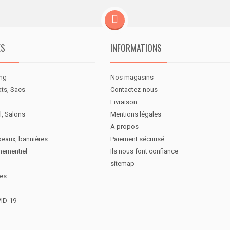
ES
INFORMATIONS
ng
Nos magasins
ats, Sacs
Contactez-nous
Livraison
l, Salons
Mentions légales
A propos
peaux, bannières
Paiement sécurisé
nementiel
Ils nous font confiance
sitemap
des
VID-19