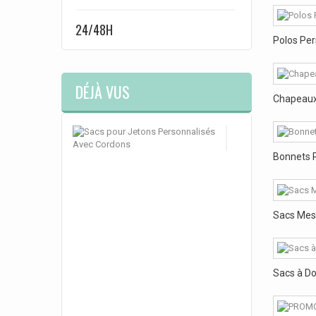
24/48H
Polos Per
DÉJÀ VUS
Chapeaux 
Sacs
pour
Jetons...
Bonnets 
Personnalisez
ces
sacs
avec
cordons
de
Sacs Mess
serrage,
idéals
pour
transporter
des
jetons,
Sacs à Do
pièces...
lors
de
vos
événements....