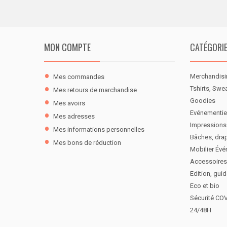
MON COMPTE
CATÉGORI
Merchandisi
Mes commandes
Tshirts, Swe
Mes retours de marchandise
Goodies
Mes avoirs
Evénementie
Mes adresses
Impressions
Mes informations personnelles
Bâches, dra
Mes bons de réduction
Mobilier Évé
Accessoires
Edition, gui
Eco et bio
Sécurité CO
24/48H