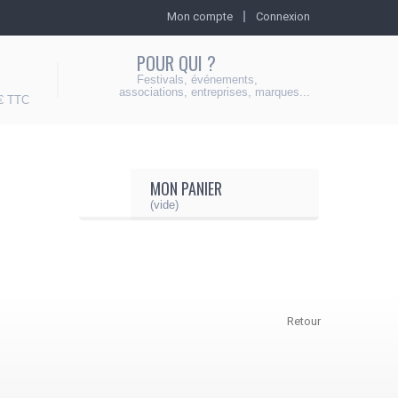
Mon compte
Connexion
POUR QUI ?
Festivals, événements,
associations, entreprises, marques...
 € TTC
MON PANIER
(vide)
Retour