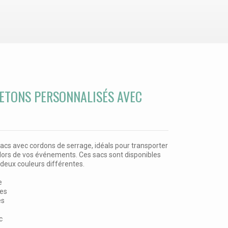
JETONS PERSONNALISÉS AVEC
acs avec cordons de serrage, idéals pour transporter
. lors de vos événements. Ces sacs sont disponibles
n deux couleurs différentes.
e
res
es
c