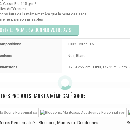
0% Coton Bio
115 g/m²
ailles différentes
dons faits de la même matière que le reste des sacs
ièrement personnalisables
OYEZ LE PREMIER À DONNER VOTRE AVIS !
ompositions
100% Coton Bio
ouleurs
Noir, Blanc
imensions
S - 14 x 22 cm, 1 litre, M - 25 x 32 cm, 3
TRES PRODUITS DANS LA MÊME CATÉGORIE:
Souris Personnalisé
Blousons, Manteaux, Doudounes...
S