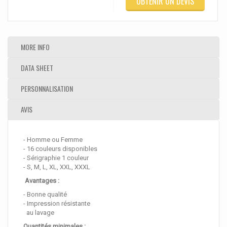
OBTENIR UN DEVIS
MORE INFO
DATA SHEET
PERSONNALISATION
AVIS
- Homme ou Femme
- 16 couleurs disponibles
- Sérigraphie 1 couleur
- S, M, L, XL, XXL, XXXL
Avantages :
- Bonne qualité
- Impression résistante
au lavage
Quantités minimales :