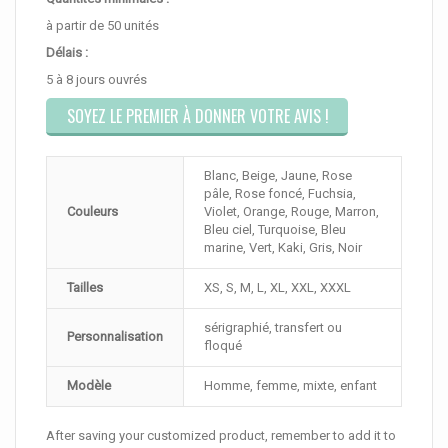
à partir de 50 unités
Délais :
5 à 8 jours ouvrés
SOYEZ LE PREMIER À DONNER VOTRE AVIS !
Blanc, Beige, Jaune, Rose
pâle, Rose foncé, Fuchsia,
Couleurs
Violet, Orange, Rouge, Marron,
Bleu ciel, Turquoise, Bleu
marine, Vert, Kaki, Gris, Noir
Tailles
XS, S, M, L, XL, XXL, XXXL
sérigraphié, transfert ou
Personnalisation
floqué
Modèle
Homme, femme, mixte, enfant
After saving your customized product, remember to add it to