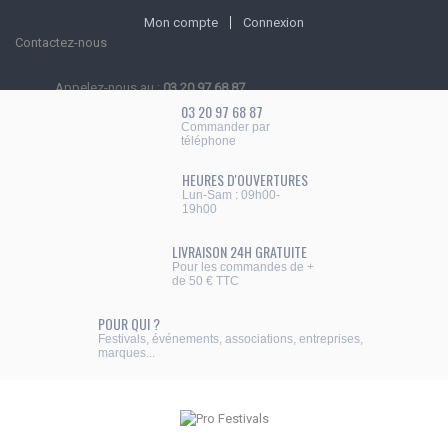
Mon compte
Connexion
Contactez-nous
Appelez-nous au :
03 20 97 68 87
03 20 97 68 87
Commander par
téléphone
HEURES D'OUVERTURES
Lun-Sam : 09h00-
19h00
LIVRAISON 24H GRATUITE
Pour les commandes de +
de 50 € TTC
POUR QUI ?
Festivals, événements, associations, entreprises,
marques...