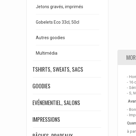
Jetons gravés, imprimés
Gobelets Eco 33cl, 50cl
Autres goodies
Multimédia
MORE
TSHIRTS, SWEATS, SACS
- Ho
- 16 
GOODIES
- Sér
- S, 
EVÉNEMENTIEL, SALONS
Avan
- Bon
- Imp
IMPRESSIONS
Quant
à par