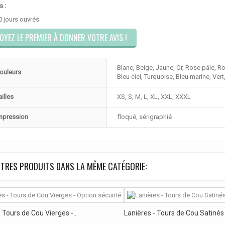
s :
0 jours ouvrés
OYEZ LE PREMIER À DONNER VOTRE AVIS !
Blanc, Beige, Jaune, Or, Rose pâle, R
ouleurs
Bleu ciel, Turquoise, Bleu marine, Vert,
ailles
XS, S, M, L, XL, XXL, XXXL
mpression
floqué, sérigraphié
TRES PRODUITS DANS LA MÊME CATÉGORIE:
 Tours de Cou Vierges -...
Lanières - Tours de Cou Satinés