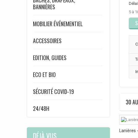
BÂCHES, DRAPEAUX,
Délai
BANNIÈRES
5 à 1
S
MOBILIER ÉVÉNEMENTIEL
ACCESSOIRES
C
EDITION, GUIDES
T
I
ECO ET BIO
SÉCURITÉ COVID-19
30 AU
24/48H
Lanières -
DÉJÀ VUS