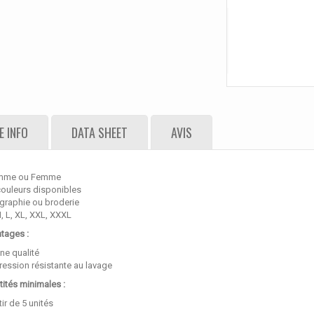
 INFO
DATA SHEET
AVIS
mme ou Femme
couleurs disponibles
igraphie ou broderie
M, L, XL, XXL, XXXL
tages :
ne qualité
ression résistante au lavage
ités minimales :
tir de 5 unités