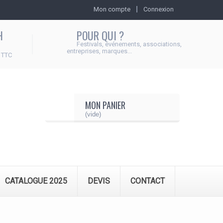
Mon compte
Connexion
H
POUR QUI ?
Festivals, événements, associations,
entreprises, marques...
 TTC
MON PANIER
(vide)
CATALOGUE 2025
DEVIS
CONTACT