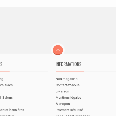
ES
INFORMATIONS
ng
Nos magasins
ats, Sacs
Contactez-nous
Livraison
l, Salons
Mentions légales
A propos
peaux, bannières
Paiement sécurisé