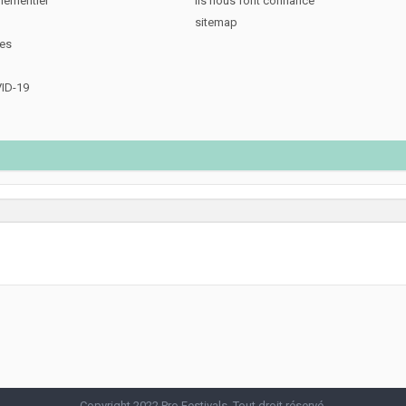
nementiel
Ils nous font confiance
sitemap
des
VID-19
Copyright 2022 Pro Festivals. Tout droit réservé.