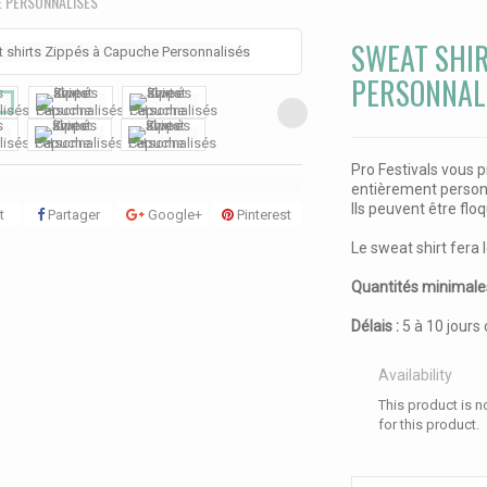
E PERSONNALISÉS
SWEAT SHIR
PERSONNAL
Pro Festivals vous 
entièrement person
Ils peuvent être flo
t
Partager
Google+
Pinterest
Le sweat shirt fera 
Quantités minimale
Délais :
5 à 10 jours
Availability
This product is no
for this product.