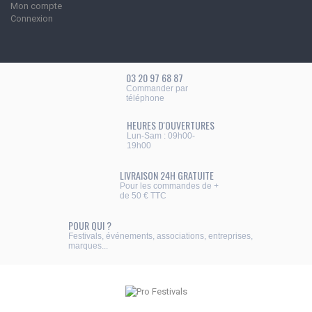
Mon compte
Connexion
03 20 97 68 87
Commander par
téléphone
HEURES D'OUVERTURES
Lun-Sam : 09h00-
19h00
LIVRAISON 24H GRATUITE
Pour les commandes de +
de 50 € TTC
POUR QUI ?
Festivals, événements, associations, entreprises,
marques...