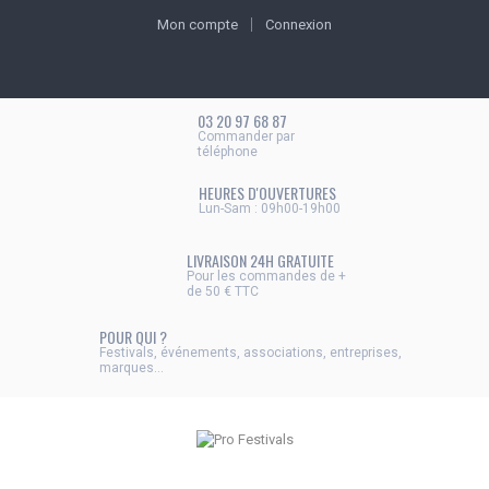
Mon compte
Connexion
03 20 97 68 87
Commander par
téléphone
HEURES D'OUVERTURES
Lun-Sam : 09h00-19h00
LIVRAISON 24H GRATUITE
Pour les commandes de +
de 50 € TTC
POUR QUI ?
Festivals, événements, associations, entreprises,
marques...