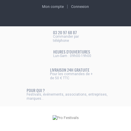
Mon compte
Connexion
03 20 97 68 87
Commander par
téléphone
HEURES D'OUVERTURES
Lun-Sam : 09h00-19h00
LIVRAISON 24H GRATUITE
Pour les commandes de +
de 50 € TTC
POUR QUI ?
Festivals, événements, associations, entreprises,
marques...