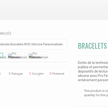
NNALISÉS
BRACELETS 
Dotés de la technolog
publics et permetten
dispositifs de lectu
t
Partager
Google+
Pinterest
silicone avec Pro F
entièrement person
This product is no
quantity for this 