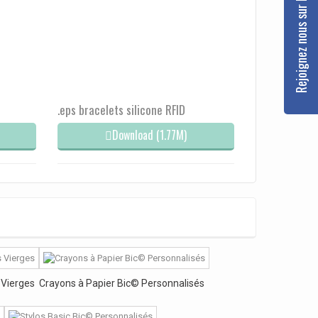
Rejoignez nous sur Facebook
.eps bracelets silicone RFID
Download (1.77M)
 Vierges
Crayons à Papier Bic© Personnalisés