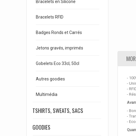
Bracelets en Silicone
Bracelets RFID
Badges Ronds et Carrés
Jetons gravés, imprimés
MORE
Gobelets Eco 33cl, 50cl
- 100
Autres goodies
- Un
- RFI
Multimédia
- Rés
Avan
TSHIRTS, SWEATS, SACS
- Bon
- Tra
- Ec
GOODIES
Quant