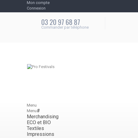
Mon compte
Connexion
Contactez-nous
03 20 97 68 87
Commander par téléphone
Appelez-nous au :
03 20 97 68 87
Menu
#
Menu
Merchandising
ECO et BIO
Textiles
Impressions