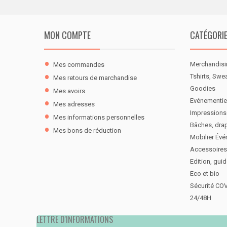
MON COMPTE
CATÉGORI
Merchandisi
Mes commandes
Tshirts, Swe
Mes retours de marchandise
Goodies
Mes avoirs
Evénementie
Mes adresses
Impressions
Mes informations personnelles
Bâches, dra
Mes bons de réduction
Mobilier Évé
Accessoires
Edition, gui
Eco et bio
Sécurité CO
24/48H
LETTRE D'INFORMATIONS