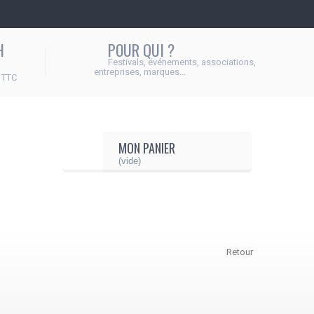
H
POUR QUI ?
Festivals, événements, associations,
entreprises, marques...
 TTC
MON PANIER
(vide)
Retour