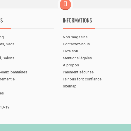
ES
INFORMATIONS
ng
Nos magasins
ats, Sacs
Contactez-nous
Livraison
l, Salons
Mentions légales
A propos
peaux, bannières
Paiement sécurisé
nementiel
Ils nous font confiance
sitemap
des
VID-19