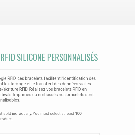
RFID SILICONE PERSONNALISÉS
ie RFID, ces bracelets facilitent l’identification des
t le stockage et le transfert des données via les
re/écriture RFID. Réalisez vos bracelets RFID en
estivals. Imprimés ou embossés nos bracelets sont
nalisables.
t sold individually. You must select at least
100
product.