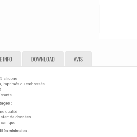
 INFO
DOWNLOAD
AVIS
% silicone
is, imprimés ou embossés
D
istants
tages :
ne qualité
nsfert de données
onomique
ités minimales :