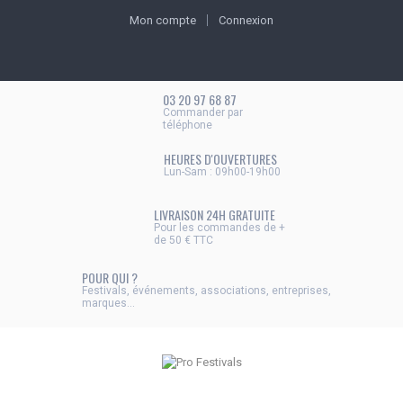
Mon compte
Connexion
03 20 97 68 87
Commander par
téléphone
HEURES D'OUVERTURES
Lun-Sam : 09h00-19h00
LIVRAISON 24H GRATUITE
Pour les commandes de +
de 50 € TTC
POUR QUI ?
Festivals, événements, associations, entreprises,
marques...