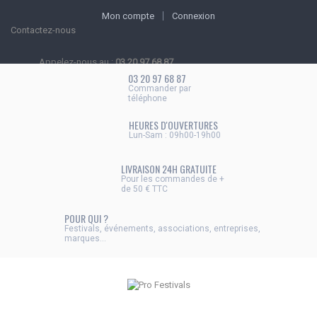
Mon compte
Connexion
Contactez-nous
Appelez-nous au :
03 20 97 68 87
03 20 97 68 87
Commander par
téléphone
HEURES D'OUVERTURES
Lun-Sam : 09h00-19h00
LIVRAISON 24H GRATUITE
Pour les commandes de +
de 50 € TTC
POUR QUI ?
Festivals, événements, associations, entreprises,
marques...