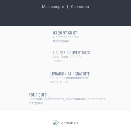
Mon compte
Connexion
03 20 97 68 87
Commander par
téléphone
HEURES D'OUVERTURES
Lun-Sam : 09h00-
19h00
LIVRAISON 24H GRATUITE
Pour les commandes de +
de 50 € TTC
POUR QUI ?
Festivals, événements, associations, entreprises,
marques...