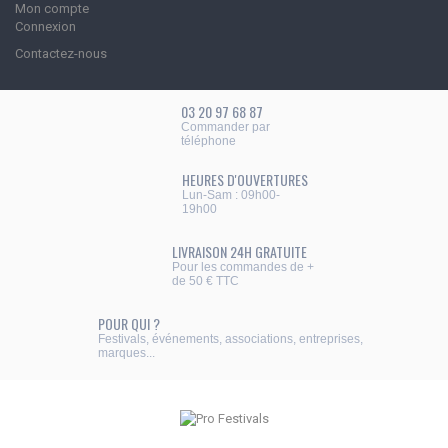
Mon compte
Connexion
Contactez-nous
Appelez-nous au :
03 20 97 68 87
03 20 97 68 87
Commander par
téléphone
HEURES D'OUVERTURES
Lun-Sam : 09h00-
19h00
LIVRAISON 24H GRATUITE
Pour les commandes de +
de 50 € TTC
POUR QUI ?
Festivals, événements, associations, entreprises,
marques...