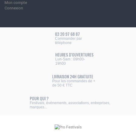
Mon compte
Connexion
03 20 97 68 87
Commander par
téléphone
HEURES D'OUVERTURES
Lun-Sam : 09h00-
19h00
LIVRAISON 24H GRATUITE
Pour les commandes de +
de 50 € TTC
POUR QUI ?
Festivals, événements, associations, entreprises,
marques...