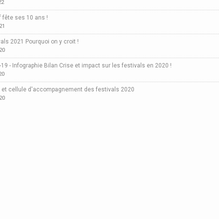
22
f fête ses 10 ans !
21
vals 2021 Pourquoi on y croit !
20
19 - Infographie Bilan Crise et impact sur les festivals en 2020 !
20
 et cellule d'accompagnement des festivals 2020
020