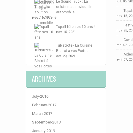
Le Sound Truck : La
juil. 05, 20
solution audiovisuelle
Topaf
automobile
nov. 15, 20
janv. 11, 2022
Festi
Topaff fête ses 10 ans !
nov. 28, 20
nov. 15, 2021
Covid-
mai 07, 20
Tubistrote - La Cuisine
Bistrot à vos Portes
Aides
oct. 20, 2021
avril 07, 2
ARCHIVES
July-2016
February-2017
March-2017
September-2018
January-2019