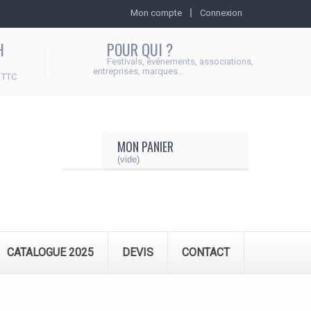
Mon compte
Connexion
H
POUR QUI ?
Festivals, événements, associations,
entreprises, marques...
 TTC
MON PANIER
(vide)
CATALOGUE 2025
DEVIS
CONTACT