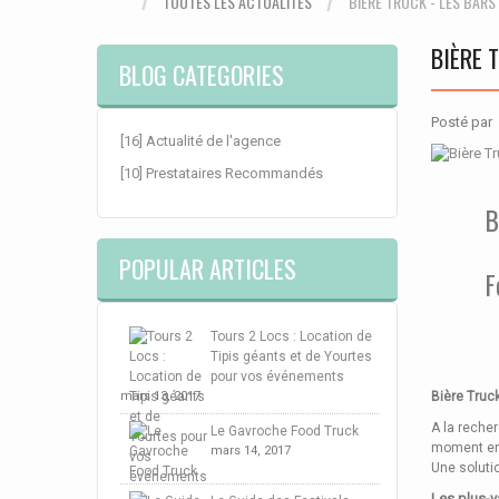
TOUTES LES ACTUALITÉS
BIÈRE TRUCK - LES BARS 
BIÈRE 
BLOG CATEGORIES
Posté pa
[16] Actualité de l'agence
[10] Prestataires Recommandés
B
POPULAR ARTICLES
F
Tours 2 Locs : Location de
Tipis géants et de Yourtes
pour vos événements
mars 13, 2017
Bière Truck
A la recher
Le Gavroche Food Truck
moment enc
mars 14, 2017
Une soluti
Les plus-v