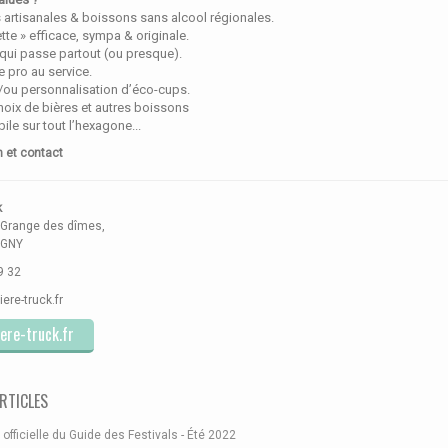
 artisanales & boissons sans alcool régionales.
tte » efficace, sympa & originale.
ui passe partout (ou presque).
 pro au service.
/ou personnalisation d’éco-cups.
hoix de bières et autres boissons
ile sur tout l’hexagone...
n et contact
k
a Grange des dîmes,
UGNY
9 32
ere-truck.fr
ere-truck.fr
RTICLES
 officielle du Guide des Festivals - Été 2022