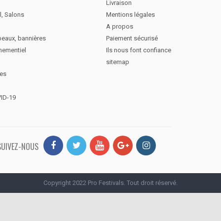
Livraison
l, Salons
Mentions légales
A propos
peaux, bannières
Paiement sécurisé
nementiel
Ils nous font confiance
sitemap
des
VID-19
SUIVEZ-NOUS
Copyright 2022 Pro Festivals. Tout droit réservé.