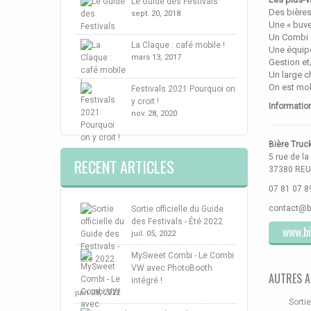
Le Guide des Festivals
Des bières
sept. 20, 2018
Une « buve
Un Combi q
La Claque : café mobile !
Une équipe
mars 13, 2017
Gestion et
Un large c
On est mob
Festivals 2021 Pourquoi on
y croit !
Informatio
nov. 28, 2020
Bière Truc
5 rue de l
RECENT ARTICLES
37380 RE
07 81 07 8
contact@bi
Sortie officielle du Guide
des Festivals - Été 2022
www.bi
juil. 05, 2022
MySweet Combi - Le Combi
VW avec PhotoBooth
AUTRES A
intégré !
juin 28, 2022
Sortie