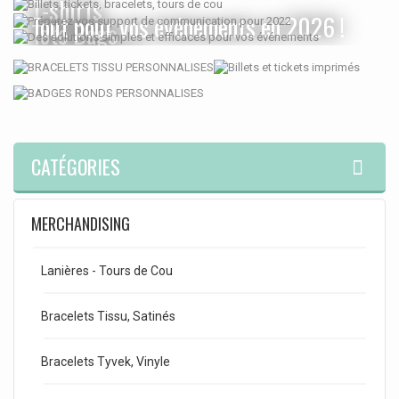
T-shirts
Tout pour vos événements en 2026 !
Tote Bags
Sweat-shirts
Personnalisés
CATÉGORIES
MERCHANDISING
Lanières - Tours de Cou
Bracelets Tissu, Satinés
Bracelets Tyvek, Vinyle