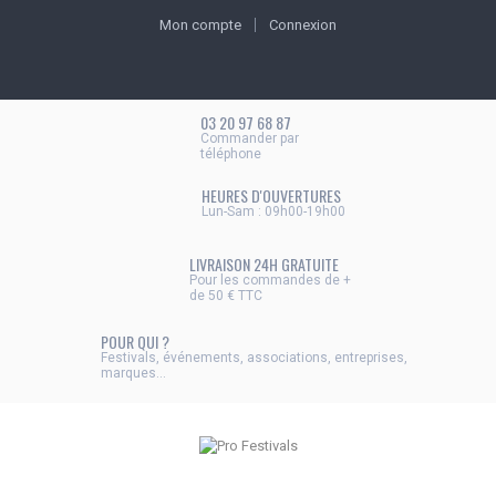
Mon compte
Connexion
03 20 97 68 87
Commander par
téléphone
HEURES D'OUVERTURES
Lun-Sam : 09h00-19h00
LIVRAISON 24H GRATUITE
Pour les commandes de +
de 50 € TTC
POUR QUI ?
Festivals, événements, associations, entreprises,
marques...